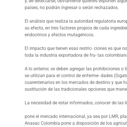
y, de detectarse, obviamente quienes exporten alg
países, no podrán ingresar o serán rechazados.
El análisis que realiza la autoridad regulatoria eur
su efecto, en tres factores propios de cada ingred
endocrinos y efectos mutagénicos.
El impacto que tienen esas restric- ciones es que n
toda la industria exportadora de fru- tas colombian
A lo anterior, se deben agregar las prohibiciones o
se utilizan para el control de enferme- dades (Sig
cuarentenarios en los mercados de destino y que 
sustitución de las tradicionales opciones que mane
La necesidad de estar informados, conocer de las l
pone el mercado internacional, ya sea por LMR, pla
Anasac Colombia pone a disposición de los agricul