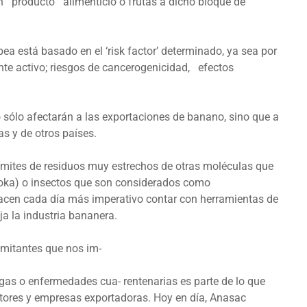
ún producto alimenticio o frutas a dicho bloque de
opea está basado en el ‘risk factor’ determinado, ya sea por
iente activo; riesgos de cancerogenicidad, efectos
o sólo afectarán a las exportaciones de banano, sino que a
as y de otros países.
 límites de residuos muy estrechos de otras moléculas que
atoka) o insectos que son considerados como
hacen cada día más imperativo contar con herramientas de
ja la industria bananera.
imitantes que nos im-
gas o enfermedades cua- rentenarias es parte de lo que
tores y empresas exportadoras. Hoy en día, Anasac