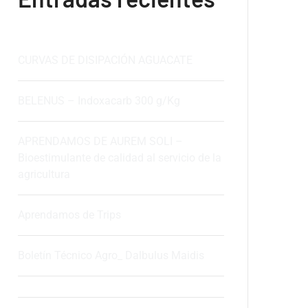
CURVAS DE DISIPACIÓN AGUACATE
BELENUS – Indoxacarb 300 g/Kg
APRENDAMOS DE AUREM SOLI –
Bioestimulante de calidad al servicio de la
agricultura
Aprendamos de Trips
Boletín Técnico Agro_ Dalbulus Maidis