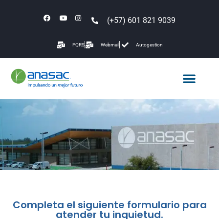
(+57) 601 821 9039
PQRS
Webmail
Autogestion
Completa el siguiente formulario para
atender tu inquietud.