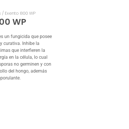
s
/ Exento 800 WP
800 WP
 un fungicida que posee
y curativa. Inhibe la
imas que interfieren la
gía en la célula, lo cual
sporas no germinen y con
rrollo del hongo, además
sporulante.