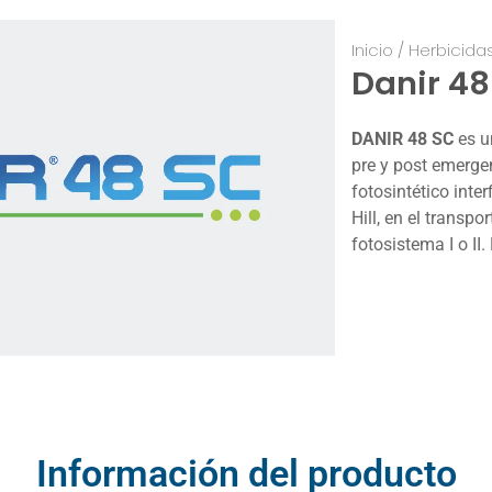
Inicio
/
Herbicida
Danir 48
DANIR 48 SC
es u
pre y post emergen
fotosintético inter
Hill, en el transpo
fotosistema I o II.
Información del producto