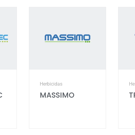
Herbicidas
He
C
MASSIMO
T